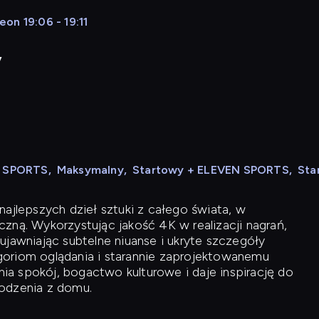
on 19:06 - 19:11
y
N SPORTS
,
Maksymalny
,
Startowy + ELEVEN SPORTS
,
Sta
ajlepszych dzieł sztuki z całego świata, w
zną. Wykorzystując jakość 4K w realizacji nagrań,
ujawniając subtelne niuanse i ukryte szczegóły
oriom oglądania i starannie zaprojektowanemu
a spokój, bogactwo kulturowe i daje inspirację do
odzenia z domu.