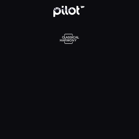
l Harmony, Oglądaj w WP Pilot
WP Pilot