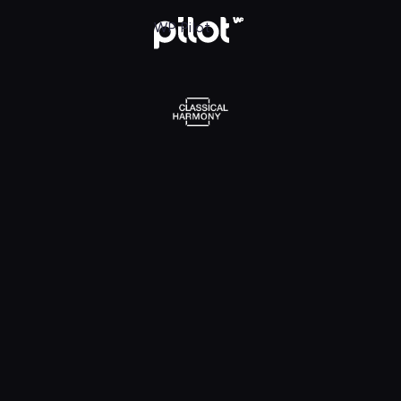
l Harmony, Oglądaj w WP Pilot
WP Pilot