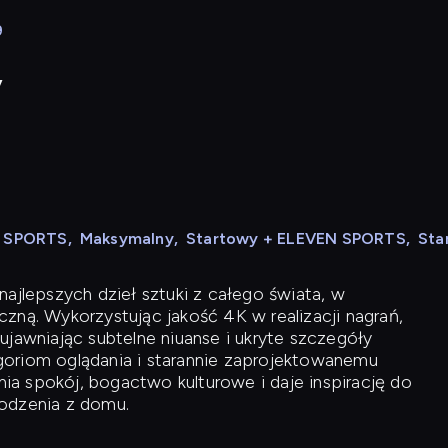
9
y
N SPORTS
,
Maksymalny
,
Startowy + ELEVEN SPORTS
,
Sta
ajlepszych dzieł sztuki z całego świata, w
zną. Wykorzystując jakość 4K w realizacji nagrań,
ujawniając subtelne niuanse i ukryte szczegóły
oriom oglądania i starannie zaprojektowanemu
a spokój, bogactwo kulturowe i daje inspirację do
odzenia z domu.