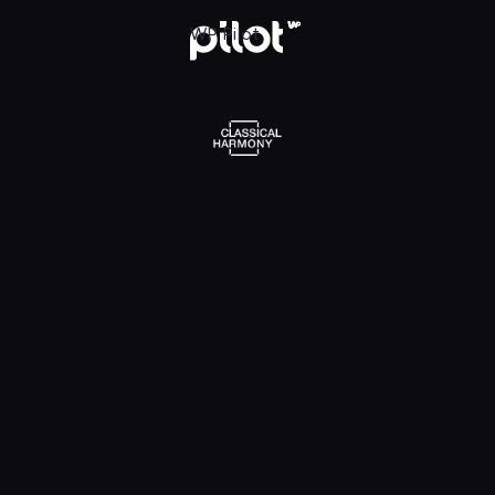
l Harmony, Oglądaj w WP Pilot
WP Pilot