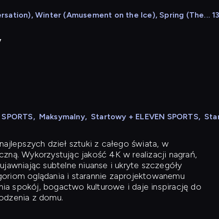
ation), Winter (Amusement on the Ice), Spring (The... 13:
y
N SPORTS
,
Maksymalny
,
Startowy + ELEVEN SPORTS
,
Sta
ajlepszych dzieł sztuki z całego świata, w
zną. Wykorzystując jakość 4K w realizacji nagrań,
ujawniając subtelne niuanse i ukryte szczegóły
oriom oglądania i starannie zaprojektowanemu
a spokój, bogactwo kulturowe i daje inspirację do
odzenia z domu.