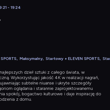
:21 - 19:24
y
N SPORTS
,
Maksymalny
,
Startowy + ELEVEN SPORTS
,
Sta
ajlepszych dzieł sztuki z całego świata, w
zną. Wykorzystując jakość 4K w realizacji nagrań,
ujawniając subtelne niuanse i ukryte szczegóły
oriom oglądania i starannie zaprojektowanemu
a spokój, bogactwo kulturowe i daje inspirację do
odzenia z domu.