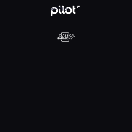
l Harmony, Oglądaj w WP Pilot
WP Pilot