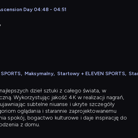
Ascension Day 04:48 - 04:51
y
N SPORTS
,
Maksymalny
,
Startowy + ELEVEN SPORTS
,
Sta
ajlepszych dzieł sztuki z całego świata, w
zną. Wykorzystując jakość 4K w realizacji nagrań,
ujawniając subtelne niuanse i ukryte szczegóły
oriom oglądania i starannie zaprojektowanemu
a spokój, bogactwo kulturowe i daje inspirację do
odzenia z domu.