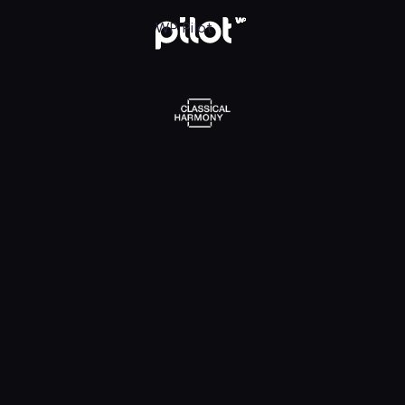
l Harmony, Oglądaj w WP Pilot
WP Pilot