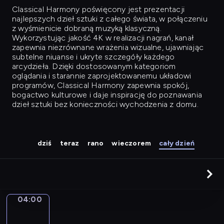
Classical Harmony
poświęcony jest prezentacji
najlepszych dzieł sztuki z całego świata, w połączeniu
z wyśmienicie dobraną muzyką klasyczną.
Wykorzystując jakość 4K w realizacji nagrań, kanał
zapewnia niezrównane wrażenia wizualne, ujawniając
subtelne niuanse i ukryte szczegóły każdego
arcydzieła. Dzięki dostosowanym kategoriom
oglądania i starannie zaprojektowanemu układowi
programów, Classical Harmony zapewnia spokój,
bogactwo kulturowe i daje inspirację do poznawania
dzieł sztuki bez konieczności wychodzenia z domu.
dziś
teraz
rano
wieczorem
cały dzień
04:00
Hashimoto
Kansetsu:
Summer