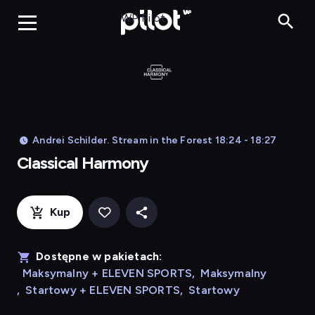
Classica
WP Pilot
Andrei Schilder. Stream in the Forest 18:24 - 18:27
Classical Harmony
Kup
Dostępne w pakietach:
Maksymalny + ELEVEN SPORTS
,
Maksymalny
,
Startowy + ELEVEN SPORTS
,
Startowy