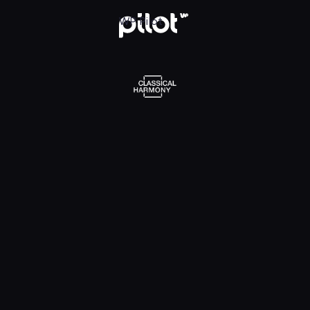
l Harmony, Oglądaj w WP Pilot
WP Pilot