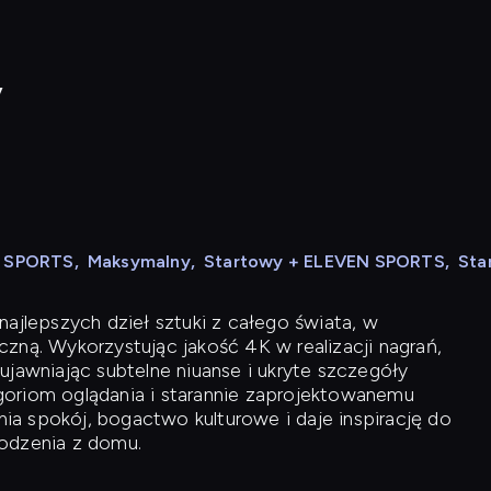
y
N SPORTS
,
Maksymalny
,
Startowy + ELEVEN SPORTS
,
Sta
ajlepszych dzieł sztuki z całego świata, w
zną. Wykorzystując jakość 4K w realizacji nagrań,
ujawniając subtelne niuanse i ukryte szczegóły
oriom oglądania i starannie zaprojektowanemu
a spokój, bogactwo kulturowe i daje inspirację do
odzenia z domu.