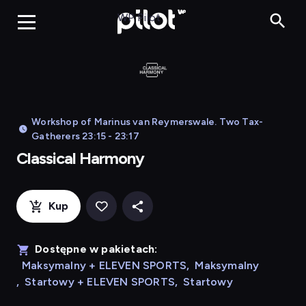
Classica
WP Pilot
Workshop of Marinus van Reymerswale. Two Tax-
Gatherers 23:15 - 23:17
Classical Harmony
Kup
Dostępne w pakietach:
Maksymalny + ELEVEN SPORTS
,
Maksymalny
,
Startowy + ELEVEN SPORTS
,
Startowy