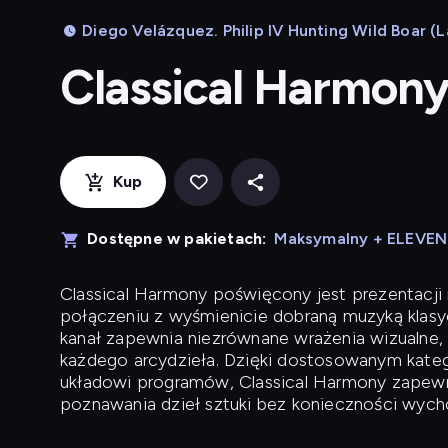
Diego Velázquez. Philip IV Hunting Wild Boar (La
Classical Harmon
Kup
Dostępne w pakietach:
Maksymalny + ELEVE
Classical Harmony
poświęcony jest prezentacji n
połączeniu z wyśmienicie dobraną muzyką klasyc
kanał zapewnia niezrównane wrażenia wizualne, 
każdego arcydzieła. Dzięki dostosowanym kateg
układowi programów, Classical Harmony zapewni
poznawania dzieł sztuki bez konieczności wych