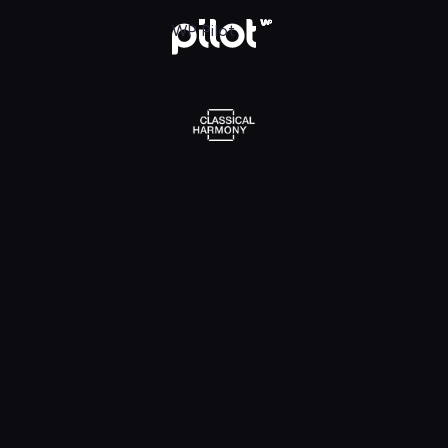
l Harmony, Oglądaj w WP Pilot
WP Pilot