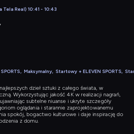
 Tela Real) 10:41 - 10:43
y
N SPORTS
,
Maksymalny
,
Startowy + ELEVEN SPORTS
,
Sta
ajlepszych dzieł sztuki z całego świata, w
zną. Wykorzystując jakość 4K w realizacji nagrań,
ujawniając subtelne niuanse i ukryte szczegóły
oriom oglądania i starannie zaprojektowanemu
a spokój, bogactwo kulturowe i daje inspirację do
odzenia z domu.