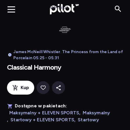
Classica
WP Pilot
James McNeill Whistler. The Princess from the Land of
Porcelain 05:25 - 05:31
Classical Harmony
Kup
Dostępne w pakietach:
Maksymalny + ELEVEN SPORTS
,
Maksymalny
,
Startowy + ELEVEN SPORTS
,
Startowy