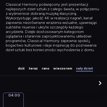
Classical Harmony
poświęcony jest prezentacji
najlepszych dzieł sztuki z całego świata, w połączeniu
z wyśmienicie dobraną muzyką klasyczną.
Wykorzystując jakość 4K w realizacji nagrań, kanał
zapewnia niezrównane wrażenia wizualne, ujawniając
subtelne niuanse i ukryte szczegóły każdego
arcydzieła. Dzięki dostosowanym kategoriom
oglądania i starannie zaprojektowanemu układowi
programów, Classical Harmony zapewnia spokój,
bogactwo kulturowe i daje inspirację do poznawania
dzieł sztuki bez konieczności wychodzenia z domu.
dziś
teraz
rano
wieczorem
cały dzień
04:00
Jacob
Jordaens.
The