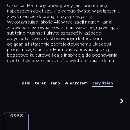
Classical Harmony
poświęcony jest prezentacji
najlepszych dzieł sztuki z całego świata, w połączeniu
z wyśmienicie dobraną muzyką klasyczną.
Wykorzystując jakość 4K w realizacji nagrań, kanał
zapewnia niezrównane wrażenia wizualne, ujawniając
subtelne niuanse i ukryte szczegóły każdego
arcydzieła. Dzięki dostosowanym kategoriom
oglądania i starannie zaprojektowanemu układowi
programów, Classical Harmony zapewnia spokój,
bogactwo kulturowe i daje inspirację do poznawania
dzieł sztuki bez konieczności wychodzenia z domu.
dziś
teraz
rano
wieczorem
cały dzień
03:58
Adriaen
van
Utrecht.