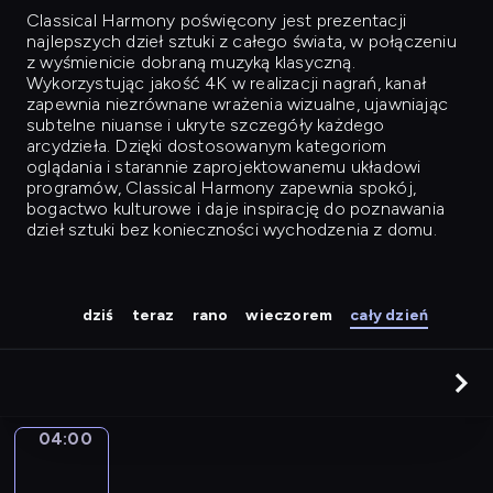
Classical Harmony
poświęcony jest prezentacji
najlepszych dzieł sztuki z całego świata, w połączeniu
z wyśmienicie dobraną muzyką klasyczną.
Wykorzystując jakość 4K w realizacji nagrań, kanał
zapewnia niezrównane wrażenia wizualne, ujawniając
subtelne niuanse i ukryte szczegóły każdego
arcydzieła. Dzięki dostosowanym kategoriom
oglądania i starannie zaprojektowanemu układowi
programów, Classical Harmony zapewnia spokój,
bogactwo kulturowe i daje inspirację do poznawania
dzieł sztuki bez konieczności wychodzenia z domu.
dziś
teraz
rano
wieczorem
cały dzień
04:00
Hashimoto
Kansetsu:
Summer