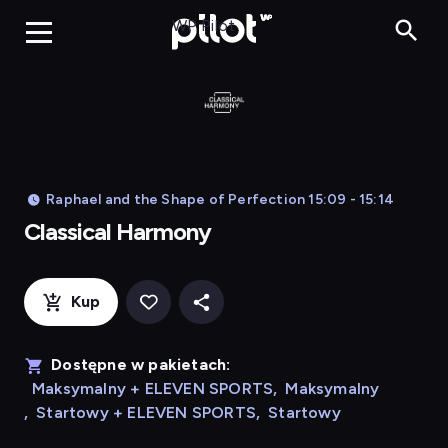
Classica
WP Pilot
Raphael and the Shape of Perfection 15:09 - 15:14
Classical Harmony
Kup
Dostępne w pakietach:
Maksymalny + ELEVEN SPORTS
,
Maksymalny
,
Startowy + ELEVEN SPORTS
,
Startowy