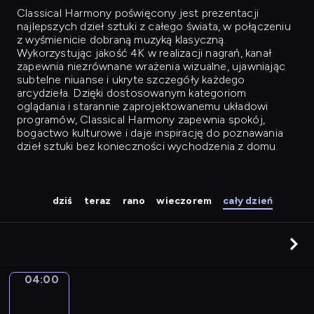
Classical Harmony
poświęcony jest prezentacji
najlepszych dzieł sztuki z całego świata, w połączeniu
z wyśmienicie dobraną muzyką klasyczną.
Wykorzystując jakość 4K w realizacji nagrań, kanał
zapewnia niezrównane wrażenia wizualne, ujawniając
subtelne niuanse i ukryte szczegóły każdego
arcydzieła. Dzięki dostosowanym kategoriom
oglądania i starannie zaprojektowanemu układowi
programów, Classical Harmony zapewnia spokój,
bogactwo kulturowe i daje inspirację do poznawania
dzieł sztuki bez konieczności wychodzenia z domu.
dziś
teraz
rano
wieczorem
cały dzień
04:00
Evelyn
De
Morgan.