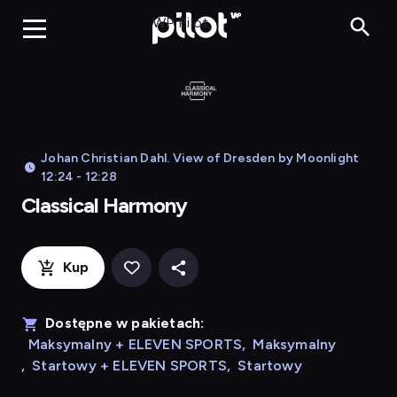
Classica
WP Pilot
Johan Christian Dahl. View of Dresden by Moonlight
12:24 - 12:28
Classical Harmony
Kup
Dostępne w pakietach:
Maksymalny + ELEVEN SPORTS
,
Maksymalny
,
Startowy + ELEVEN SPORTS
,
Startowy