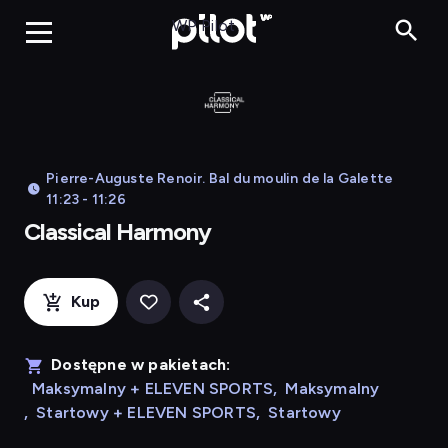
Classica
WP Pilot
Pierre-Auguste Renoir. Bal du moulin de la Galette
11:23 - 11:26
Classical Harmony
Kup
Dostępne w pakietach:
Maksymalny + ELEVEN SPORTS
,
Maksymalny
,
Startowy + ELEVEN SPORTS
,
Startowy