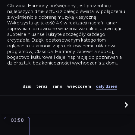
Classical Harmony
poświęcony jest prezentacji
najlepszych dzieł sztuki z całego świata, w połączeniu
z wyśmienicie dobraną muzyką klasyczną.
Wykorzystując jakość 4K w realizacji nagrań, kanał
zapewnia niezrównane wrażenia wizualne, ujawniając
subtelne niuanse i ukryte szczegóły każdego
arcydzieła. Dzięki dostosowanym kategoriom
oglądania i starannie zaprojektowanemu układowi
programów, Classical Harmony zapewnia spokój,
bogactwo kulturowe i daje inspirację do poznawania
dzieł sztuki bez konieczności wychodzenia z domu.
dziś
teraz
rano
wieczorem
cały dzień
03:58
Adriaen
van
Utrecht.