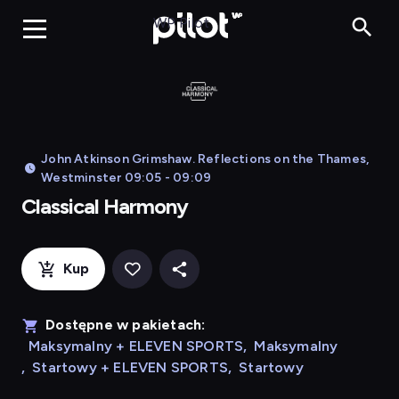
Classica
WP Pilot
John Atkinson Grimshaw. Reflections on the Thames,
Westminster 09:05 - 09:09
Classical Harmony
Kup
Dostępne w pakietach:
Maksymalny + ELEVEN SPORTS
,
Maksymalny
,
Startowy + ELEVEN SPORTS
,
Startowy