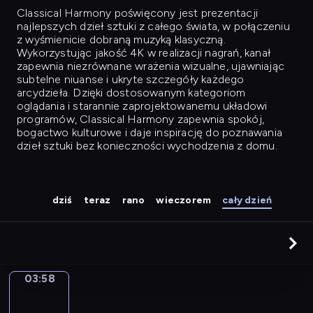
Classical Harmony
poświęcony jest prezentacji
najlepszych dzieł sztuki z całego świata, w połączeniu
z wyśmienicie dobraną muzyką klasyczną.
Wykorzystując jakość 4K w realizacji nagrań, kanał
zapewnia niezrównane wrażenia wizualne, ujawniając
subtelne niuanse i ukryte szczegóły każdego
arcydzieła. Dzięki dostosowanym kategoriom
oglądania i starannie zaprojektowanemu układowi
programów, Classical Harmony zapewnia spokój,
bogactwo kulturowe i daje inspirację do poznawania
dzieł sztuki bez konieczności wychodzenia z domu.
dziś
teraz
rano
wieczorem
cały dzień
03:58
Adriaen
van
Utrecht.