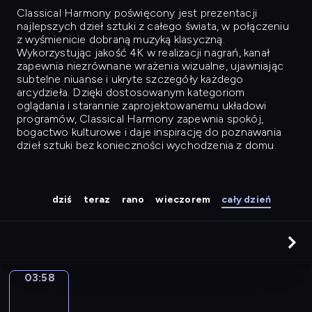
Classical Harmony
poświęcony jest prezentacji
najlepszych dzieł sztuki z całego świata, w połączeniu
z wyśmienicie dobraną muzyką klasyczną.
Wykorzystując jakość 4K w realizacji nagrań, kanał
zapewnia niezrównane wrażenia wizualne, ujawniając
subtelne niuanse i ukryte szczegóły każdego
arcydzieła. Dzięki dostosowanym kategoriom
oglądania i starannie zaprojektowanemu układowi
programów, Classical Harmony zapewnia spokój,
bogactwo kulturowe i daje inspirację do poznawania
dzieł sztuki bez konieczności wychodzenia z domu.
dziś
teraz
rano
wieczorem
cały dzień
03:58
Adriaen
van
Utrecht.