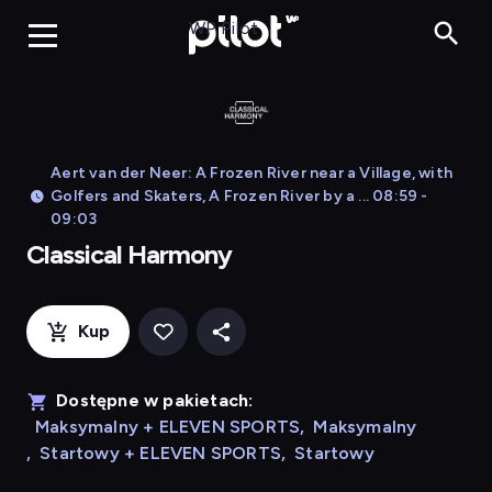
Classica
WP Pilot
Aert van der Neer: A Frozen River near a Village, with
Golfers and Skaters, A Frozen River by a ... 08:59 -
09:03
Classical Harmony
Kup
Dostępne w pakietach:
Maksymalny + ELEVEN SPORTS
,
Maksymalny
,
Startowy + ELEVEN SPORTS
,
Startowy