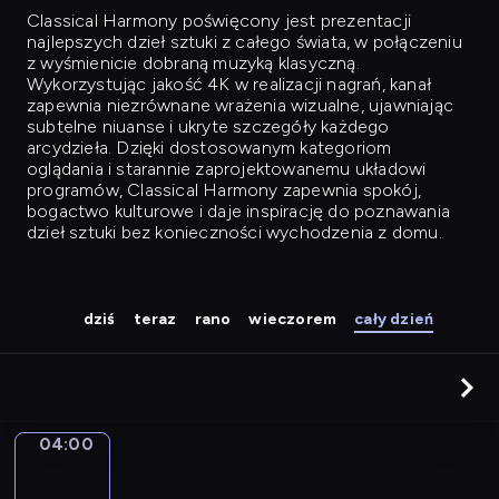
Classical Harmony
poświęcony jest prezentacji
najlepszych dzieł sztuki z całego świata, w połączeniu
z wyśmienicie dobraną muzyką klasyczną.
Wykorzystując jakość 4K w realizacji nagrań, kanał
zapewnia niezrównane wrażenia wizualne, ujawniając
subtelne niuanse i ukryte szczegóły każdego
arcydzieła. Dzięki dostosowanym kategoriom
oglądania i starannie zaprojektowanemu układowi
programów, Classical Harmony zapewnia spokój,
bogactwo kulturowe i daje inspirację do poznawania
dzieł sztuki bez konieczności wychodzenia z domu.
dziś
teraz
rano
wieczorem
cały dzień
04:00
Evelyn
De
Morgan.