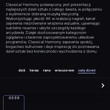
Classical Harmony
poświęcony jest prezentacji
najlepszych dzieł sztuki z całego świata, w połączeniu
z wyśmienicie dobraną muzyką klasyczną.
Wykorzystując jakość 4K w realizacji nagrań, kanał
zapewnia niezrównane wrażenia wizualne, ujawniając
subtelne niuanse i ukryte szczegóły każdego
arcydzieła. Dzięki dostosowanym kategoriom
oglądania i starannie zaprojektowanemu układowi
programów, Classical Harmony zapewnia spokój,
bogactwo kulturowe i daje inspirację do poznawania
dzieł sztuki bez konieczności wychodzenia z domu.
dziś
teraz
rano
wieczorem
cały dzień
03:59
F.
DE
BRAEKELEER