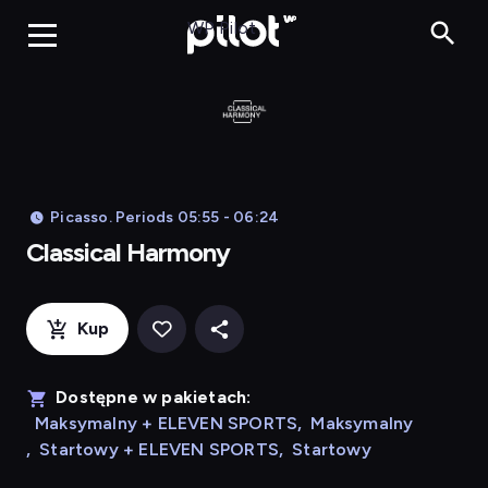
Classica
WP Pilot
Picasso. Periods 05:55 - 06:24
Classical Harmony
Kup
Dostępne w pakietach:
Maksymalny + ELEVEN SPORTS
,
Maksymalny
,
Startowy + ELEVEN SPORTS
,
Startowy