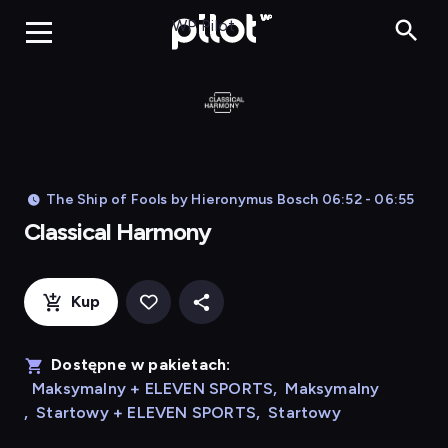
Classica
WP Pilot
The Ship of Fools by Hieronymus Bosch 06:52 - 06:55
Classical Harmony
Kup
Dostępne w pakietach:
Maksymalny + ELEVEN SPORTS
,
Maksymalny
,
Startowy + ELEVEN SPORTS
,
Startowy