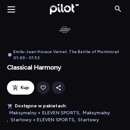
Classica
WP Pilot
Emile-Jean-Horace Vernet. The Battle of Montmirail
01:49 - 01:53
Classical Harmony
Kup
Dostępne w pakietach:
Maksymalny + ELEVEN SPORTS
,
Maksymalny
,
Startowy + ELEVEN SPORTS
,
Startowy