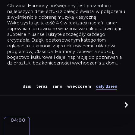
Classical Harmony
poświęcony jest prezentacji
najlepszych dzieł sztuki z całego świata, w połączeniu
z wyśmienicie dobraną muzyką klasyczną.
Wykorzystując jakość 4K w realizacji nagrań, kanał
zapewnia niezrównane wrażenia wizualne, ujawniając
subtelne niuanse i ukryte szczegóły każdego
arcydzieła. Dzięki dostosowanym kategoriom
oglądania i starannie zaprojektowanemu układowi
programów, Classical Harmony zapewnia spokój,
bogactwo kulturowe i daje inspirację do poznawania
dzieł sztuki bez konieczności wychodzenia z domu.
dziś
teraz
rano
wieczorem
cały dzień
04:00
Hashimoto
Kansetsu:
Summer