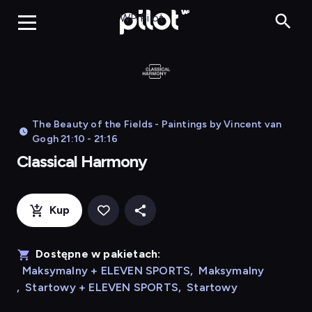
Classica
WP Pilot
The Beauty of the Fields - Paintings by Vincent van
Gogh 21:10 - 21:16
Classical Harmony
Kup
Dostępne w pakietach:
Maksymalny + ELEVEN SPORTS
,
Maksymalny
,
Startowy + ELEVEN SPORTS
,
Startowy