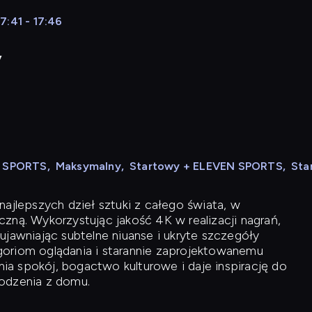
7:41 - 17:46
y
N SPORTS
,
Maksymalny
,
Startowy + ELEVEN SPORTS
,
Sta
ajlepszych dzieł sztuki z całego świata, w
zną. Wykorzystując jakość 4K w realizacji nagrań,
ujawniając subtelne niuanse i ukryte szczegóły
oriom oglądania i starannie zaprojektowanemu
a spokój, bogactwo kulturowe i daje inspirację do
odzenia z domu.