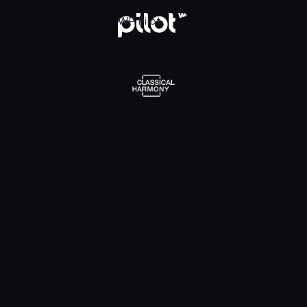
l Harmony, Oglądaj w WP Pilot
WP Pilot