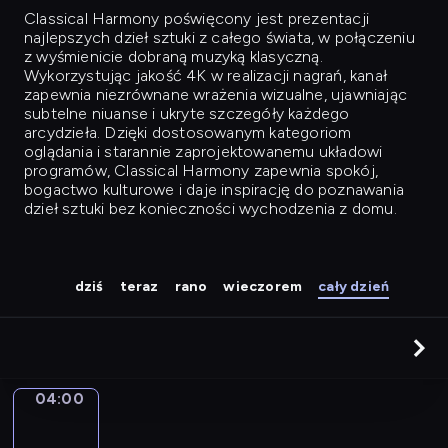
Classical Harmony
poświęcony jest prezentacji
najlepszych dzieł sztuki z całego świata, w połączeniu
z wyśmienicie dobraną muzyką klasyczną.
Wykorzystując jakość 4K w realizacji nagrań, kanał
zapewnia niezrównane wrażenia wizualne, ujawniając
subtelne niuanse i ukryte szczegóły każdego
arcydzieła. Dzięki dostosowanym kategoriom
oglądania i starannie zaprojektowanemu układowi
programów, Classical Harmony zapewnia spokój,
bogactwo kulturowe i daje inspirację do poznawania
dzieł sztuki bez konieczności wychodzenia z domu.
dziś
teraz
rano
wieczorem
cały dzień
04:00
Hashimoto
Kansetsu:
Summer