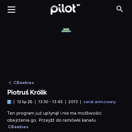
Piotruś Królik
WP Pilot
CBeebies
Piotruś Królik
12 lip 26
13:30 - 13:45
2013
serial animowany
Ten program już upłynął i nie ma możliwości
obejrzenia go. Przejdź do ramówki kanału
CBeebies