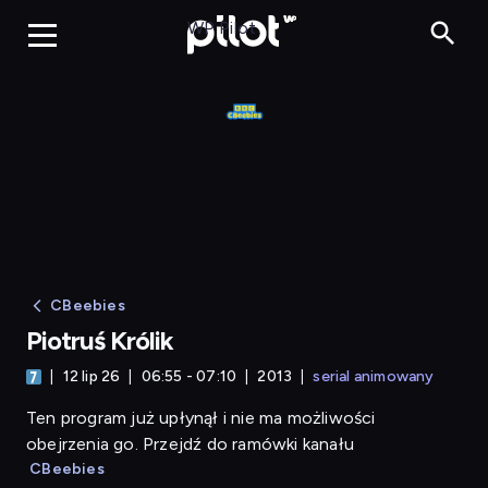
Piotruś Królik
WP Pilot
CBeebies
Piotruś Królik
12 lip 26
06:55 - 07:10
2013
serial animowany
Ten program już upłynął i nie ma możliwości
obejrzenia go. Przejdź do ramówki kanału
CBeebies