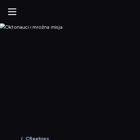
Oktonauci i mroźna mi
CBeebies