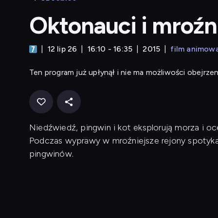
Oktonauci i mroźn
12 lip 26
16:10 - 16:35
2015
film animow
Ten program już upłynął i nie ma możliwości obejrzen
Niedźwiedź, pingwin i kot eksplorują morza i oce
Podczas wyprawy w mroźniejsze rejony spotykaj
pingwinów.