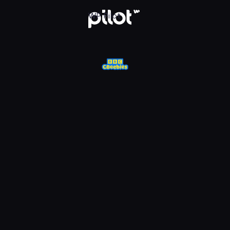
sja
WP Pilot