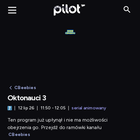
Oktonauci 3
WP Pilot
CBeebies
Oktonauci 3
12 lip 26
11:50 - 12:05
serial animowany
Ten program już upłynął i nie ma możliwości
obejrzenia go. Przejdź do ramówki kanału
CBeebies