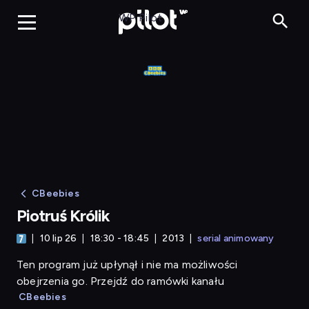
Piotruś Królik
WP Pilot
CBeebies
Piotruś Królik
10 lip 26
18:30 - 18:45
2013
serial animowany
Ten program już upłynął i nie ma możliwości
obejrzenia go. Przejdź do ramówki kanału
CBeebies