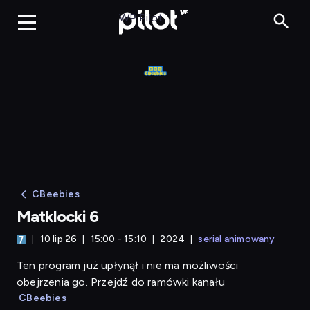
Matklocki 6
WP Pilot
CBeebies
Matklocki 6
10 lip 26
15:00 - 15:10
2024
serial animowany
Ten program już upłynął i nie ma możliwości
obejrzenia go. Przejdź do ramówki kanału
CBeebies