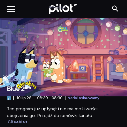
Blue 2
WP Pilot
CBeebies
Blue 2
10 lip 26
08:20 - 08:30
serial animowany
Ten program już upłynął i nie ma możliwości
obejrzenia go. Przejdź do ramówki kanału
CBeebies