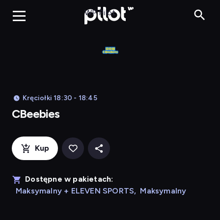
CBeebies, Ogląda
WP Pilot
Kręciołki 18:30 - 18:45
CBeebies
Kup
Dostępne w pakietach:
Maksymalny + ELEVEN SPORTS
,
Maksymalny