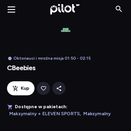
CBeebies, Ogląda
WP Pilot
Oktonauci i mroźna misja 01:50 - 02:15
CBeebies
Kup
Dostępne w pakietach:
Maksymalny + ELEVEN SPORTS
,
Maksymalny