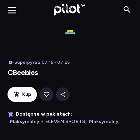
CBeebies, Ogląda
WP Pilot
Superpyra 2 07:15 - 07:25
CBeebies
Kup
Dostępne w pakietach:
Maksymalny + ELEVEN SPORTS
,
Maksymalny