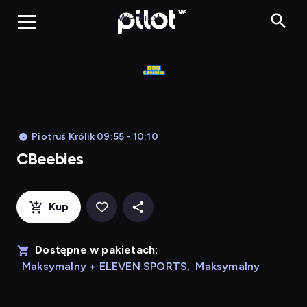
CBeebies, Ogląda
WP Pilot
Piotruś Królik 09:55 - 10:10
CBeebies
Kup
Dostępne w pakietach:
Maksymalny + ELEVEN SPORTS
,
Maksymalny