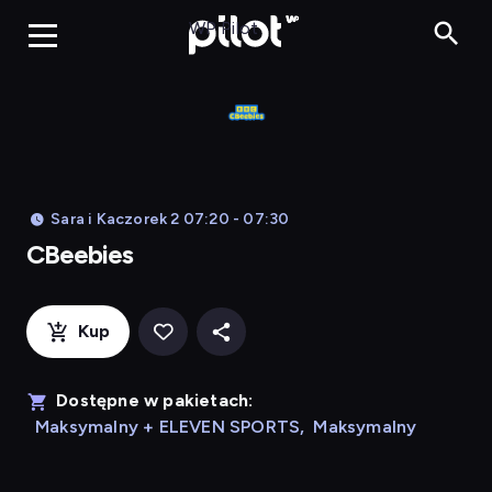
CBeebies, Ogląda
WP Pilot
Sara i Kaczorek 2 07:20 - 07:30
CBeebies
Kup
Dostępne w pakietach:
Maksymalny + ELEVEN SPORTS
,
Maksymalny