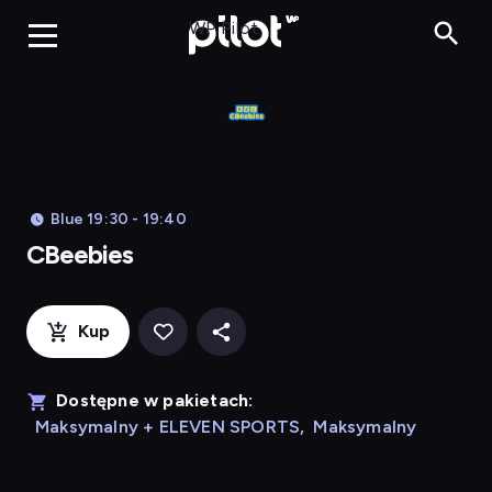
CBeebies, Ogląda
WP Pilot
Blue 19:30 - 19:40
CBeebies
Kup
Dostępne w pakietach:
Maksymalny + ELEVEN SPORTS
,
Maksymalny