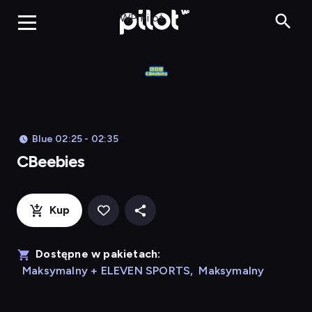
CBeebies, Ogląda
WP Pilot
Blue 02:25 - 02:35
CBeebies
Kup
Dostępne w pakietach:
Maksymalny + ELEVEN SPORTS
,
Maksymalny