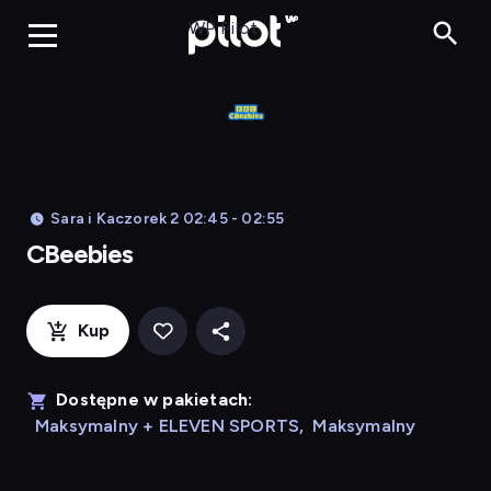
CBeebies, Ogląda
WP Pilot
Sara i Kaczorek 2 02:45 - 02:55
CBeebies
Kup
Dostępne w pakietach:
Maksymalny + ELEVEN SPORTS
,
Maksymalny