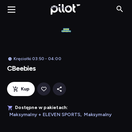
CBeebies, Ogląda
WP Pilot
Kręciołki 03:50 - 04:00
CBeebies
Kup
Dostępne w pakietach:
Maksymalny + ELEVEN SPORTS
,
Maksymalny