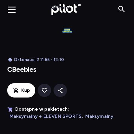
CBeebies, Ogląda
WP Pilot
Oktonauci 2 11:55 - 12:10
CBeebies
Kup
Dostępne w pakietach:
Maksymalny + ELEVEN SPORTS
,
Maksymalny