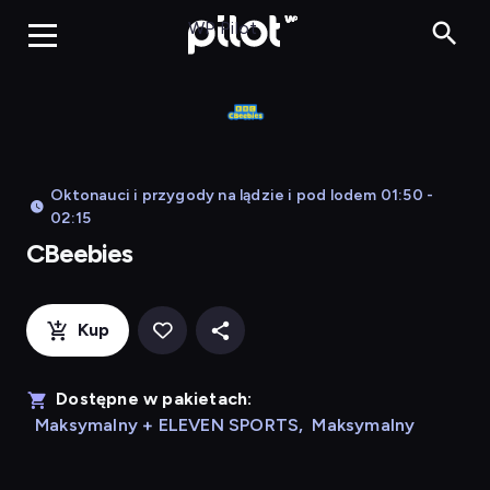
CBeebies, Ogląda
WP Pilot
Oktonauci i przygody na lądzie i pod lodem 01:50 -
02:15
CBeebies
Kup
Dostępne w pakietach:
Maksymalny + ELEVEN SPORTS
,
Maksymalny