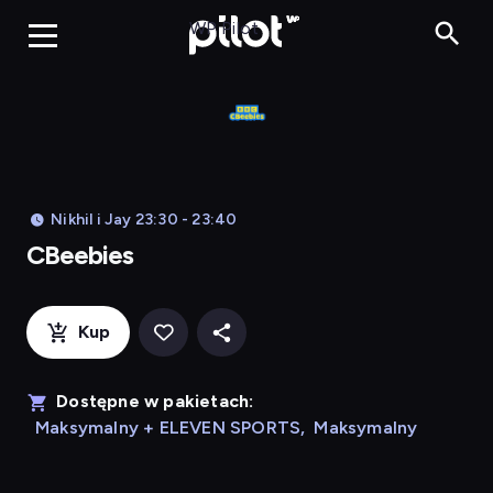
CBeebies, Ogląda
WP Pilot
Nikhil i Jay 23:30 - 23:40
CBeebies
Kup
Dostępne w pakietach:
Maksymalny + ELEVEN SPORTS
,
Maksymalny