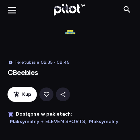
CBeebies, Ogląda
WP Pilot
Teletubisie 02:35 - 02:45
CBeebies
Kup
Dostępne w pakietach:
Maksymalny + ELEVEN SPORTS
,
Maksymalny