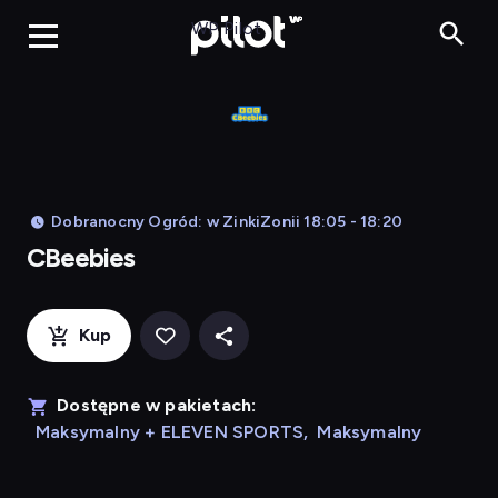
CBeebies, Ogląda
WP Pilot
Dobranocny Ogród: w ZinkiZonii 18:05 - 18:20
CBeebies
Kup
Dostępne w pakietach:
Maksymalny + ELEVEN SPORTS
,
Maksymalny