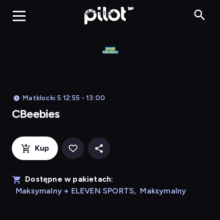
CBeebies, Ogląda
WP Pilot
Matklocki 5 12:55 - 13:00
CBeebies
Kup
Dostępne w pakietach:
Maksymalny + ELEVEN SPORTS
,
Maksymalny