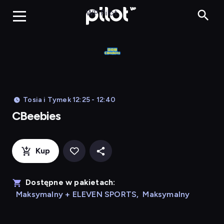
CBeebies, Ogląda
WP Pilot
Tosia i Tymek 12:25 - 12:40
CBeebies
Kup
Dostępne w pakietach:
Maksymalny + ELEVEN SPORTS
,
Maksymalny