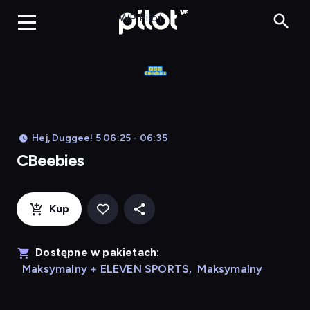
CBeebies, Ogląda
WP Pilot
Hej, Duggee! 5 06:25 - 06:35
CBeebies
Kup
Dostępne w pakietach:
Maksymalny + ELEVEN SPORTS
,
Maksymalny